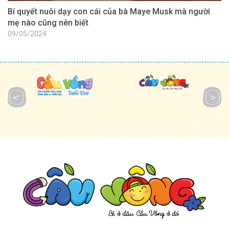
Bí quyết nuôi dạy con cái của bà Maye Musk mà người
3
mẹ nào cũng nên biết
T
09/05/2024
2