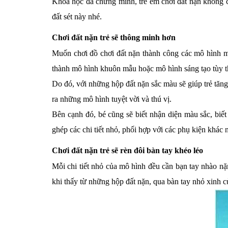
Khoa học đã chứng minh, trẻ em chơi đất nặn không chỉ
đất sét này nhé.
Chơi đất nặn trẻ sẽ thông minh hơn
Muốn chơi đồ chơi đất nặn thành công các mô hình mo
thành mô hình khuôn mẫu hoặc mô hình sáng tạo tùy 
Do đó, với những hộp đất nặn sắc màu sẽ giúp trẻ tăng c
ra những mô hình tuyệt vời và thú vị.
Bên cạnh đó, bé cũng sẽ biết nhận diện màu sắc, biế
ghép các chi tiết nhỏ, phối hợp với các phụ kiện khác
Chơi đất nặn trẻ sẽ rèn đôi bàn tay khéo léo
Mỗi chi tiết nhỏ của mô hình đều cần bạn tay nhào nặn
khi thấy từ những hộp đất nặn, qua bàn tay nhỏ xinh củ