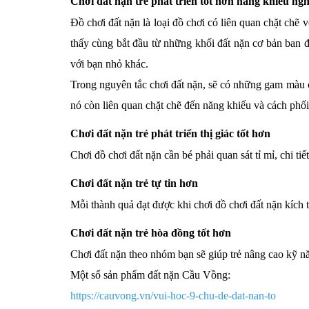
Chơi đất nặn trẻ phát triển tốt hơn năng khiếu ngh
Đồ chơi đất nặn là loại đồ chơi có liên quan chặt chẽ v
thấy cùng bắt đầu từ những khối đất nặn cơ bản ban đ
với bạn nhỏ khác.
Trong nguyên tắc chơi đất nặn, sẽ có những gam màu 
nó còn liên quan chặt chẽ đến năng khiếu và cách phố
Chơi đất nặn trẻ phát triển thị giác tốt hơn
Chơi đồ chơi đất nặn cần bé phải quan sát tỉ mỉ, chi tiế
Chơi đất nặn trẻ tự tin hơn
Mỗi thành quả đạt được khi chơi đồ chơi đất nặn kích 
Chơi đất nặn trẻ hòa đồng tốt hơn
Chơi đất nặn theo nhóm bạn sẽ giúp trẻ nâng cao kỹ n
Một số sản phẩm đất nặn Cầu Vồng:
https://cauvong.vn/vui-hoc-9-chu-de-dat-nan-to