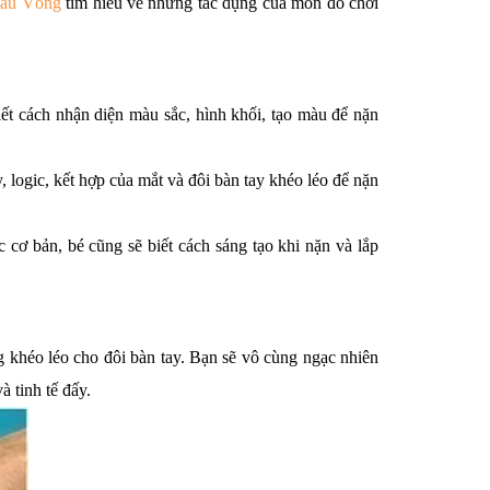
ầu Vồng
 tìm hiểu về những tác dụng của món đồ chơi 
t cách nhận diện màu sắc, hình khối, tạo màu để nặn 
, logic, kết hợp của mắt và đôi bàn tay khéo léo để nặn 
ơ bản, bé cũng sẽ biết cách sáng tạo khi nặn và lắp 
g khéo léo cho đôi bàn tay. Bạn sẽ vô cùng ngạc nhiên 
à tinh tế đấy.