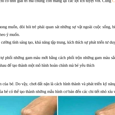
 có tính giải trí mà chúng còn mang lại các lợi ích tuyệt vời. Cùng 
C
ng muốn, đòi hỏi trẻ phải quan sát những sự vật ngoài cuộc sống, biế
theo ý muốn.
ường tính sáng tạo, khả năng tập trung, kích thích sự phát triển tư duy
t tự phối những gam màu mới bằng cách phối trộn những gam màu sắc c
 nhau để tạo thành một mô hình hoàn chỉnh mà bé yêu thích
 của bé. Do vậy, chơi đất nặn là cách hình thành và phát triển kỹ năn
a bé có thể tạo thành những mẫu hình cơ bản đến các chi tiết nhỏ xíu v