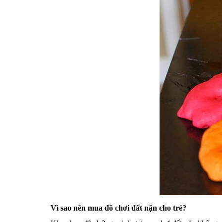
Vì sao nên mua đồ chơi đất nặn cho trẻ?