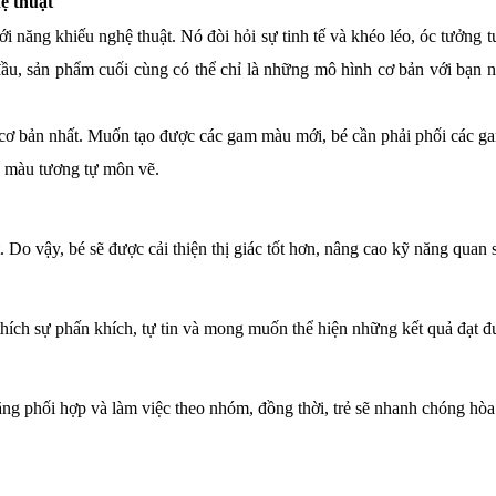
ệ thuật
ới năng khiếu nghệ thuật. Nó đòi hỏi sự tinh tế và khéo léo, óc tưởng t
ầu, sản phẩm cuối cùng có thể chỉ là những mô hình cơ bản với bạn nh
cơ bản nhất. Muốn tạo được các gam màu mới, bé cần phải phối các gam
i màu tương tự môn vẽ.
t. Do vậy, bé sẽ được cải thiện thị giác tốt hơn, nâng cao kỹ năng quan 
thích sự phấn khích, tự tin và mong muốn thể hiện những kết quả đạt đ
ăng phối hợp và làm việc theo nhóm, đồng thời, trẻ sẽ nhanh chóng hò