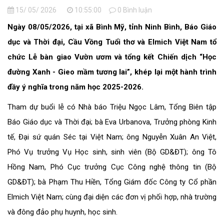
15/ 05/ 2026
10:55:00
0 Bình luận
Ngày 08/05/2026, tại xã Bình Mỹ, tỉnh Ninh Bình, Báo Giáo
dục và Thời đại, Cầu Vồng Tuổi thơ và Elmich Việt Nam tổ
chức Lễ bàn giao Vườn ươm và tổng kết Chiến dịch “Học
đường Xanh - Gieo mầm tương lai”, khép lại một hành trình
đầy ý nghĩa trong năm học 2025-2026.
Tham dự buổi lễ có Nhà báo Triệu Ngọc Lâm, Tổng Biên tập
Báo Giáo dục và Thời đại; bà Eva Urbanova, Trưởng phòng Kinh
tế, Đại sứ quán Séc tại Việt Nam; ông Nguyễn Xuân An Việt,
Phó Vụ trưởng Vụ Học sinh, sinh viên (Bộ GD&ĐT); ông Tô
Hồng Nam, Phó Cục trưởng Cục Công nghệ thông tin (Bộ
GD&ĐT); bà Phạm Thu Hiền, Tổng Giám đốc Công ty Cổ phần
Elmich Việt Nam; cùng đại diện các đơn vị phối hợp, nhà trường
và đông đảo phụ huynh, học sinh.