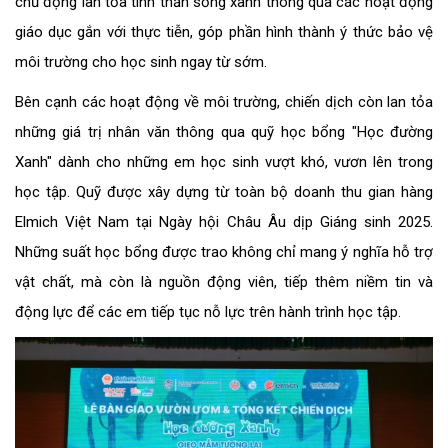
chủ động lan tỏa tinh thần sống xanh thông qua các hoạt động
giáo dục gắn với thực tiễn, góp phần hình thành ý thức bảo vệ
môi trường cho học sinh ngay từ sớm.
Bên cạnh các hoạt động về môi trường, chiến dịch còn lan tỏa
những giá trị nhân văn thông qua quỹ học bổng "Học đường
Xanh" dành cho những em học sinh vượt khó, vươn lên trong
học tập. Quỹ được xây dựng từ toàn bộ doanh thu gian hàng
Elmich Việt Nam tại Ngày hội Châu Âu dịp Giáng sinh 2025.
Những suất học bổng được trao không chỉ mang ý nghĩa hỗ trợ
vật chất, mà còn là nguồn động viên, tiếp thêm niềm tin và
động lực để các em tiếp tục nỗ lực trên hành trình học tập.