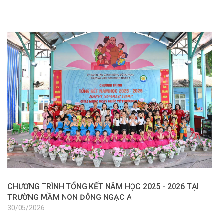
CHƯƠNG TRÌNH TỔNG KẾT NĂM HỌC 2025 - 2026 TẠI
H
TRƯỜNG MẦM NON ĐÔNG NGẠC A
5
30/05/2026
2