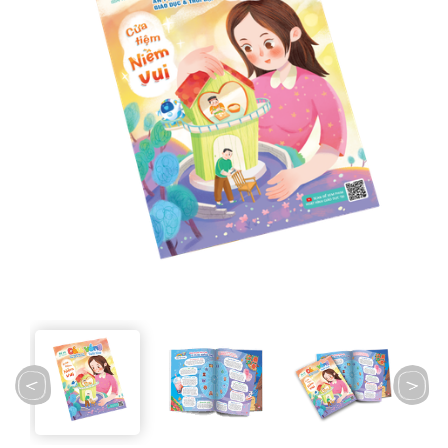
prev
next