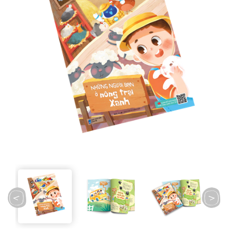
prev
next