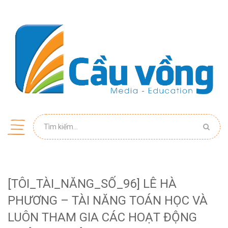
[TÔI_TÀI_NĂNG_SỐ_96] LÊ HÀ
PHƯƠNG – TÀI NĂNG TOÁN HỌC VÀ
LUÔN THAM GIA CÁC HOẠT ĐỘNG