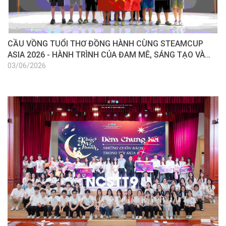
CẦU VỒNG TUỔI THƠ ĐỒNG HÀNH CÙNG STEAMCUP
ASIA 2026 - HÀNH TRÌNH CỦA ĐAM MÊ, SÁNG TẠO VÀ
HỘI NHẬP
03/06/2026