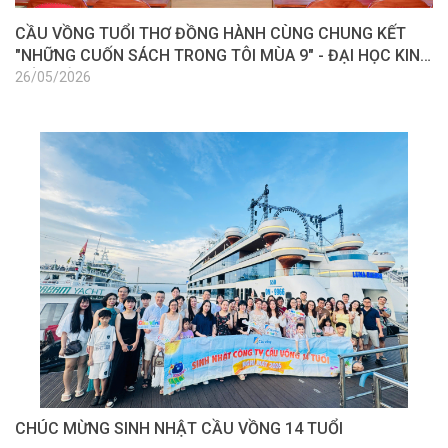
CẦU VỒNG TUỔI THƠ ĐỒNG HÀNH CÙNG CHUNG KẾT
"NHỮNG CUỐN SÁCH TRONG TÔI MÙA 9" - ĐẠI HỌC KINH
TẾ QUỐC DÂN
26/05/2026
CHÚC MỪNG SINH NHẬT CẦU VỒNG 14 TUỔI