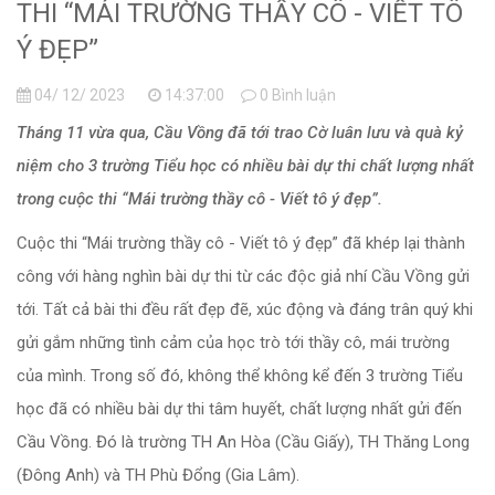
THI “MÁI TRƯỜNG THẦY CÔ - VIẾT TÔ
Ý ĐẸP”
04/ 12/ 2023
14:37:00
0 Bình luận
Tháng 11 vừa qua, Cầu Vồng đã tới trao Cờ luân lưu và quà kỷ
niệm cho 3 trường Tiểu học có nhiều bài dự thi chất lượng nhất
trong cuộc thi “Mái trường thầy cô - Viết tô ý đẹp”.
Cuộc thi “Mái trường thầy cô - Viết tô ý đẹp” đã khép lại thành
công với hàng nghìn bài dự thi từ các độc giả nhí Cầu Vồng gửi
tới. Tất cả bài thi đều rất đẹp đẽ, xúc động và đáng trân quý khi
gửi gắm những tình cảm của học trò tới thầy cô, mái trường
của mình. Trong số đó, không thể không kể đến 3 trường Tiểu
học đã có nhiều bài dự thi tâm huyết, chất lượng nhất gửi đến
Cầu Vồng. Đó là trường TH An Hòa (Cầu Giấy), TH Thăng Long
(Đông Anh) và TH Phù Đổng (Gia Lâm).