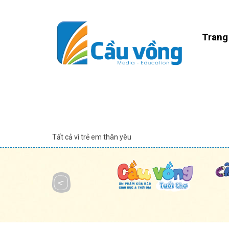
Trang
Tất cả vì trẻ em thân yêu