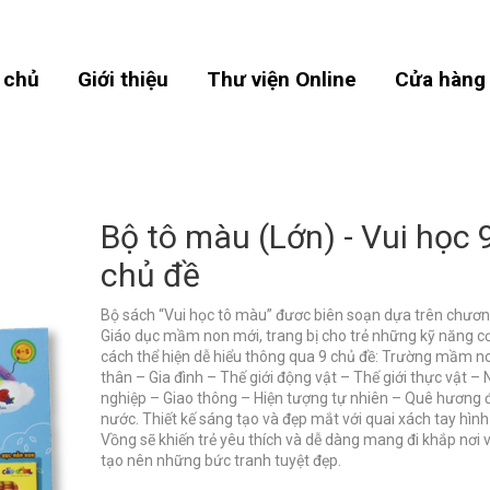
 chủ
Giới thiệu
Thư viện Online
Cửa hàng
Bộ tô màu (Lớn) - Vui học 
chủ đề
Bộ sách “Vui học tô màu” đươc biên soạn dựa trên chươn
Giáo dục mầm non mới, trang bị cho trẻ những kỹ năng c
cách thể hiện dễ hiểu thông qua 9 chủ đề: Trường mầm n
thân – Gia đình – Thế giới động vật – Thế giới thực vật –
nghiệp – Giao thông – Hiện tượng tự nhiên – Quê hương 
nước. Thiết kế sáng tạo và đẹp mắt với quai xách tay hìn
Vồng sẽ khiến trẻ yêu thích và dễ dàng mang đi khắp nơi 
tạo nên những bức tranh tuyệt đẹp.