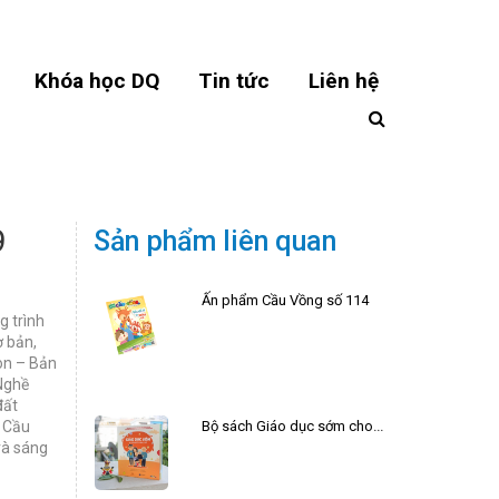
Khóa học DQ
Tin tức
Liên hệ
9
Sản phẩm liên quan
Ấn phẩm Cầu Vồng số 114
g trình
ơ bản,
on – Bản
 Nghề
đất
Bộ sách Giáo dục sớm cho trẻ từ 0-36 tháng tuổi
h Cầu
và sáng