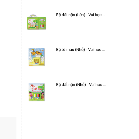
Bộ đất nặn (Lớn) - Vui học 9 chủ đề
Bộ tô màu (Nhỏ) - Vui học 9 chủ đề (4 - 5 tuổi)
Bộ đất nặn (Nhỏ) - Vui học 9 chủ đề