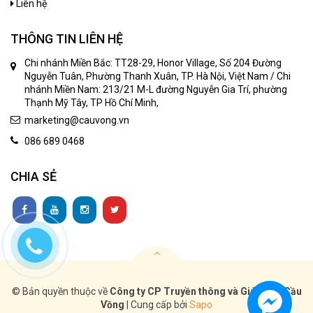
Liên hệ
THÔNG TIN LIÊN HỆ
Chi nhánh Miền Bắc: TT28-29, Honor Village, Số 204 Đường
Nguyễn Tuân, Phường Thanh Xuân, TP. Hà Nội, Việt Nam / Chi
nhánh Miền Nam: 213/21 M-L đường Nguyễn Gia Trí, phường
Thạnh Mỹ Tây, TP Hồ Chí Minh,
marketing@cauvong.vn
086 689 0468
CHIA SẺ
© Bản quyền thuộc về
Công ty CP Truyền thông và Giáo dục Cầu
Vồng
|
Cung cấp bởi
Sapo