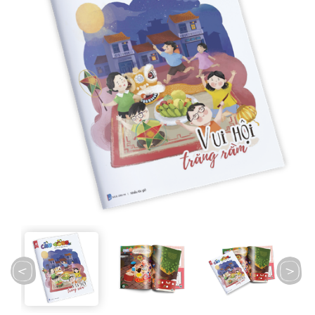
prev
next