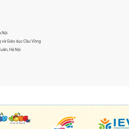
à Nội
g và Giáo dục Cầu Vồng
uân, Hà Nội