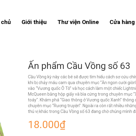
 chủ
Giới thiệu
Thư viện Online
Cửa hàng
Ấn phẩm Cầu Vồng số 63
Cầu Vồng kỳ này các bé sẽ được tìm hiểu cách sơ cứu chí
khi bị chảy máu cam qua chuyên mục “Ăn ngon cười giòn”
vào “Vương quốc Ô Tô” và học cách làm một chiếc Lightn
McQueen bằng hộp giấy và bìa cứng trong chuyên mục “
toáy". Khám phá “Giao thông ở Vương quốc Xanh” thông
chuyên mục “Rương truyện”. Ngoài ra còn rất nhiều nhữn
thú vị khác trong Cầu Vồng số 63 đang chờ chúng mình đ
18.000₫