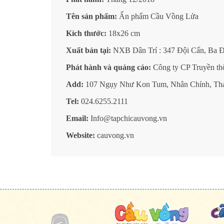
Tên sản phẩm:
Ấn phẩm Cầu Vồng Lửa
Kích thước:
18x26 cm
Xuất bản tại:
NXB Dân Trí : 347 Đội Cấn, Ba Đ
Phát hành và quảng cáo:
Công ty CP Truyền th
Add:
107 Ngụy Như Kon Tum, Nhân Chính, Th
Tel:
024.6255.2111
Email:
Info@tapchicauvong.vn
Website:
cauvong.vn