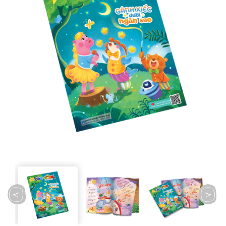
prev
next