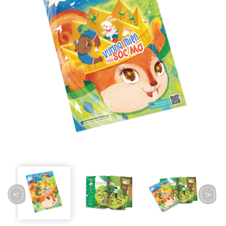
prev
next