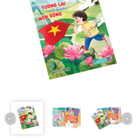
prev
next