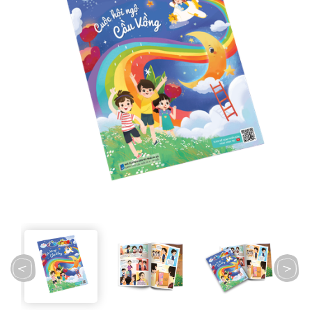
prev
next