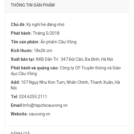
THÔNG TIN SẢN PHẨM
Chủ đề:
Kỳ nghỉ hè đáng nhớ
Phát hành:
Tháng 5/2018
Tên sản phẩm:
Ấn phẩm Cầu Vồng
Kích thước:
18x26 cm
Xuất bản tại:
NXB Dân Trí : 347 Đội Cấn, Ba Đình, Hà Nội
Phát hành và quảng cáo:
Công ty CP Truyền thông và Giáo
dục Cầu Vồng
Add:
107 Ngụy Như Kon Tum, Nhân Chính, Thanh Xuân, Hà
Nội
Tel:
024.6255.2111
Email:
Info@tapchicauvong.vn
Website:
cauvong.vn
ĐÁNH GIÁ