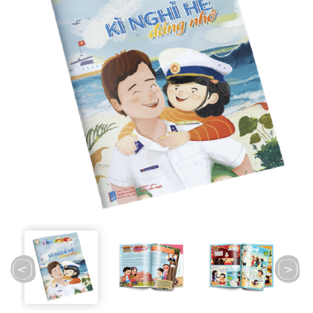
prev
next