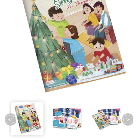
prev
next